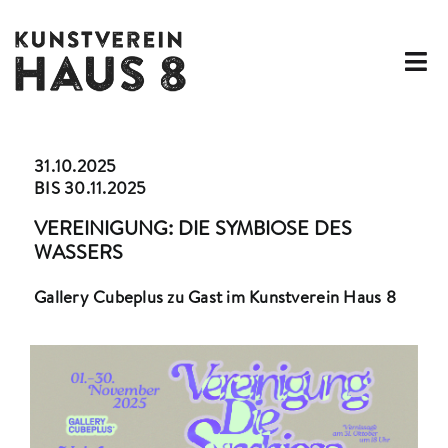
Zum
Inhalt
springen
Tog
Nav
AUSSTELLUNGEN
31.10.2025
BIS 30.11.2025
KUNSTVEREIN
VEREINIGUNG: DIE SYMBIOSE DES
ATELIERHAUS
WASSERS
Gallery Cubeplus zu Gast im Kunstverein Haus 8
WERKSTÄTTEN
FÖRDERMITGLIEDSCHAFT
ARCHIV