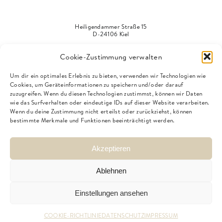
Heiligendammer Straße 15
D-24106 Kiel
Cookie-Zustimmung verwalten
HIER DIREKT FÜR DEN
NEWSLETTER ANMELDEN
Um dir ein optimales Erlebnis zu bieten, verwenden wir Technologien wie
Cookies, um Geräteinformationen zu speichern und/oder darauf
zuzugreifen. Wenn du diesen Technologien zustimmst, können wir Daten
wie das Surfverhalten oder eindeutige IDs auf dieser Website verarbeiten.
E-Mail*
Wenn du deine Zustimmung nicht erteilst oder zurückziehst, können
bestimmte Merkmale und Funktionen beeinträchtigt werden.
Akzeptieren
Anmelden
Ablehnen
Einstellungen ansehen
IMPRESSUM
DATENSCHUTZ
COOKIE-RICHTLINIE
DATENSCHUTZ
IMPRESSUM