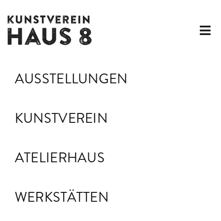
Zum
Inhalt
springen
Tog
Nav
AUSSTELLUNGEN
AUSSTELLUNGEN
KUNSTVEREIN
KUNSTVEREIN
ATELIERHAUS
WERKSTÄTTEN
ATELIERHAUS
FÖRDERMITGLIEDSCHAFT
WERKSTÄTTEN
ARCHIV